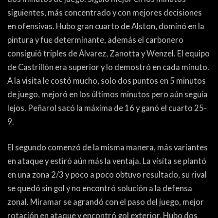
PEÑAS
siguientes, más concentrado y con mejores decisiones
ENCUESTAS
en ofensivas. Hubo gran cuarto de Alston, dominó en la
pintura y fue determinante, además el carbonero
EDITORIALES
consiguió triples de Álvarez, Zanotta y Wenzel. El equipo
de Castrillón era superior y lo demostró en cada minuto.
A la visita le costó mucho, solo dos puntos en 5 minutos
de juego, mejoró en los últimos minutos pero aún seguía
lejos. Peñarol sacó la máxima de 16 y ganó el cuarto 25-
9.
El segundo comenzó de la misma manera, más variantes
en ataque y estiró aún más la ventaja. La visita se plantó
en una zona 2/3 y poco a poco obtuvo resultado, su rival
se quedó sin gol y no encontró solución a la defensa
zonal. Miramar se agrandó con el paso del juego, mejor
rotación en ataque y encontró gol exterior. Hubo dos