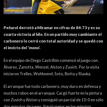
ACTUALIDAD
OTROS DEPORTES
3ERA DIVISIÓN
ATLETISMO
FORMATIVAS
HANDBALL
Peñarol derrotó a Miramar en cifras de 84-73 y es su
PARTIDOS
FÚTBOL PLAYA
cuarta victoria al hilo. En un partido muy cambiante el
carbonero lo cerró con total autoridad y se quedó con
el invicto del ‘mono’.
CONTENIDOS
MÁS DE PYD
COLUMNAS
HISTORIA
En el equipo de Diego Castrillón comenzó el juego con.
Álvarez, Zanotta, Wenzel, Alston y Zuvich. Por la visita
ELECCIONES
FORO
iniciaron Trelles, Wohlwend, Soto, Botta y Riauka.
ENTREVISTAS
El arranque fue todo carbonero, muy duro en defensa y
TRIBUNA
muchos robos en el arranque. Cargó fuerte en la pintura
PYD RADIO
con Zuvich y Alston y consiguió un parcial de 10-0 en sólo
dos minutos de juego. Siguió mejor en los minutos