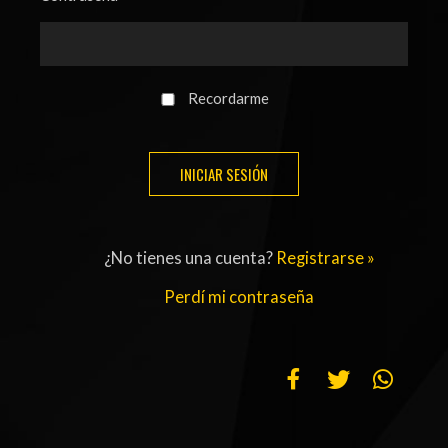
ACTUALIDAD
OTROS DEPORTES
3ERA DIVISIÓN
ATLETISMO
FORMATIVAS
HANDBALL
Recordarme
PARTIDOS
FÚTBOL PLAYA
CONTENIDOS
MÁS DE PYD
COLUMNAS
HISTORIA
¿No tienes una cuenta?
Registrarse »
ELECCIONES
FORO
Perdí mi contraseña
ENTREVISTAS
TRIBUNA
PYD RADIO