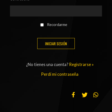
ACTUALIDAD
OTROS DEPORTES
3ERA DIVISIÓN
ATLETISMO
FORMATIVAS
HANDBALL
Recordarme
PARTIDOS
FÚTBOL PLAYA
CONTENIDOS
MÁS DE PYD
COLUMNAS
HISTORIA
¿No tienes una cuenta?
Registrarse »
ELECCIONES
FORO
Perdí mi contraseña
ENTREVISTAS
TRIBUNA
PYD RADIO