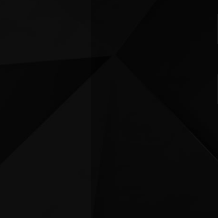
FUTSAL
FU