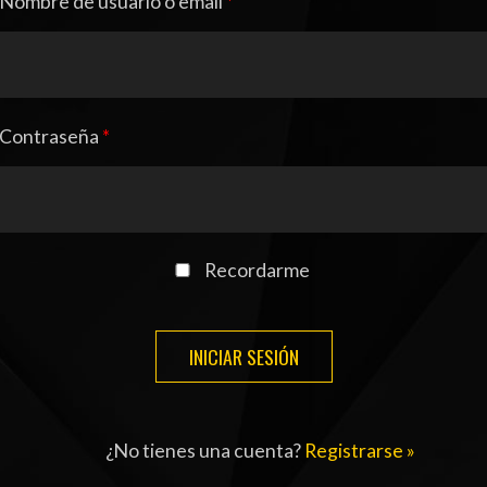
Nombre de usuario o email
*
ENTREVISTA
TRIBUNA
PYD RADIO
Contraseña
*
PEÑAS
TSAL FEMENINO
ENCUESTAS
EDITORIALES
Recordarme
¿No tienes una cuenta?
Registrarse »