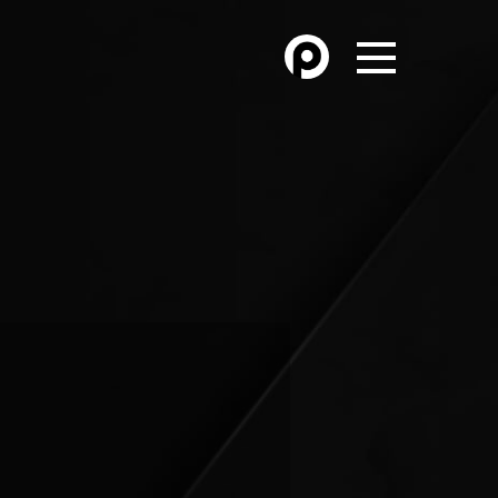
OTROS DEPORTES
ÓN
ATLETISMO
HANDBALL
FÚTBOL PLAYA
MÁS DE PYD
HISTORIA
FORO