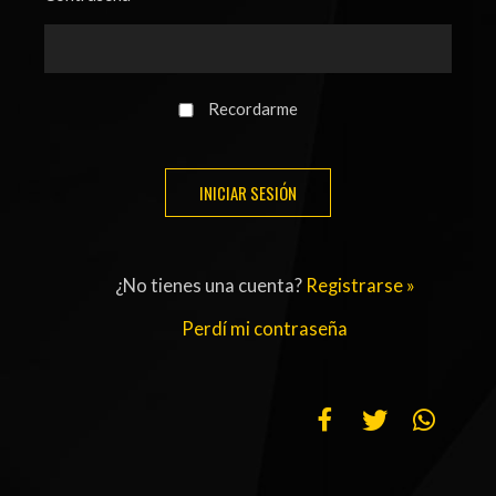
ACTUALIDAD
OTROS DEPORTES
3ERA DIVISIÓN
ATLETISMO
FORMATIVAS
HANDBALL
Recordarme
PARTIDOS
FÚTBOL PLAYA
CONTENIDOS
MÁS DE PYD
COLUMNAS
HISTORIA
¿No tienes una cuenta?
Registrarse »
ELECCIONES
FORO
Perdí mi contraseña
ENTREVISTAS
TRIBUNA
PYD RADIO