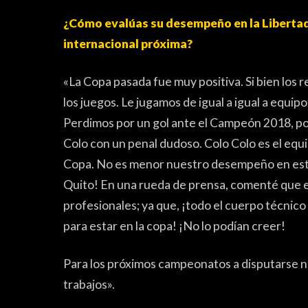
¿Cómo evalúas su desempeño en la Libertad
FUTSAL
internacional próxima?
«La Copa pasada fue muy positiva. Si bien los re
los juegos. Le jugamos de igual a igual a equi
Perdimos por un gol ante el Campeón 2018, po
Colo con un penal dudoso. Colo Colo es el equ
Copa. No es menor nuestro desempeño en esta 
Quito! En una rueda de prensa, comenté que est
profesionales; ya que, ¡todo el cuerpo técnico
para estar en la copa! ¡No lo podían creer!
FUTSAL FEMENINO
Para los próximos campeonatos a disputarse 
trabajos».