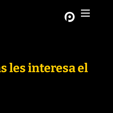
AD
DIVISIÓN
TIVAS
 les interesa el
DOS
OS
MNAS