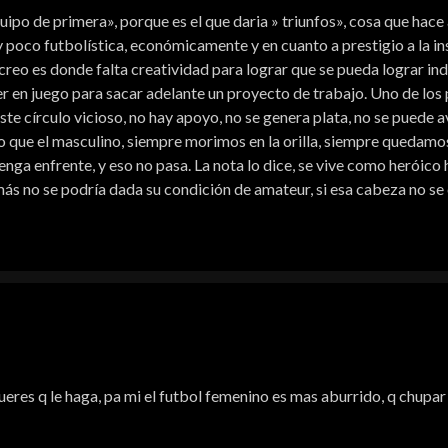
«equipo de primera», porque es el que daria » triunfos», cosa que hac
uy poco futbolística, económicamente y en cuanto a prestigio a la in
 creo es donde falta creatividad para lograr que se pueda lograr 
er en juego para sacar adelante un proyecto de trabajo. Uno de lo
 este círculo vicioso, no hay apoyo, no se genera plata, no se puede av
eso que el masculino, siempre morimos en la orilla, siempre quedamo
tenga enfrente, y eso no pasa. La nota lo dice, se vive como heróic
más no se podría dada su condición de amateur, si esa cabeza no s
queres q le haga, pa mi el futbol femenino es mas aburrido, q chupar