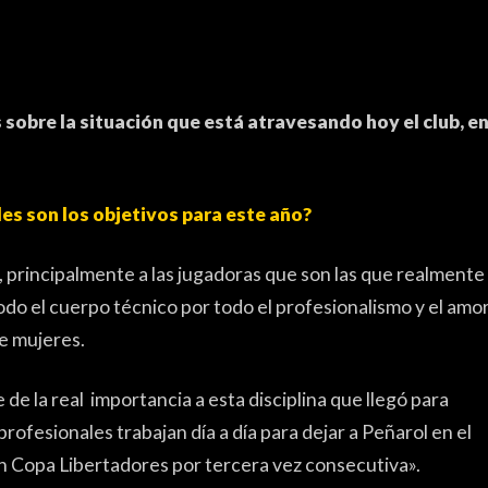
ELECC
ENTRE
TRIBU
sobre la situación que está atravesando hoy el club, en
PYD R
PEÑA
es son los objetivos para este año?
ENCU
 principalmente a las jugadoras que son las que realmente
EDITO
do el cuerpo técnico por todo el profesionalismo y el amo
de mujeres.
e de la real importancia a esta disciplina que llegó para
OTROS DE
rofesionales trabajan día a día para dejar a Peñarol en el
n Copa Libertadores por tercera vez consecutiva».
ATLET