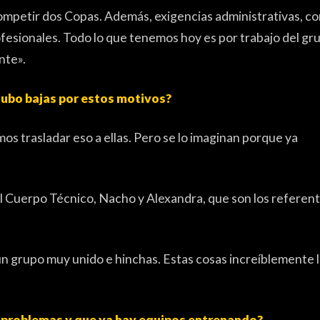
 competir dos Copas. Además, exigencias administrativas, c
ofesionales. Todo lo que tenemos hoy es por trabajo del gr
nte».
Hubo bajas por estos motivos?
s trasladar eso a ellas. Pero se lo imaginan porque ya
l Cuerpo Técnico, Nacho y Alexandra, que son los referen
un grupo muy unido e hinchas. Estas cosas increíblemente 
s problemas y que ya hay equipos entrenando?