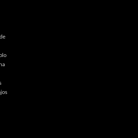
BALL
L PLAYA
 de
YD
olo
RIA
una
s
ajos