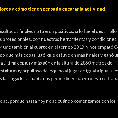
HAND
ores y cómo tienen pensado encarar la actividad
FÚTBO
sultados finales no fueron positivos, sí lo fue el desarrollo
MÁS DE P
pos profesionales, con nuestras herramientas y condiciones.
r uno también al cuarto en el torneo 2019, y nos empató C
HISTO
ipo que más copas jugó, que estuvo en más finales y ganó 
FORO
última copa, ¡y más aún en la altura de 2850 metros de
aba muy orgulloso del equipo al jugar de igual a igual a lo
 y las jugadoras habíamos pedido licencia en nuestros trab
no sé, porque hasta hoy no sé cuándo comenzamos con los