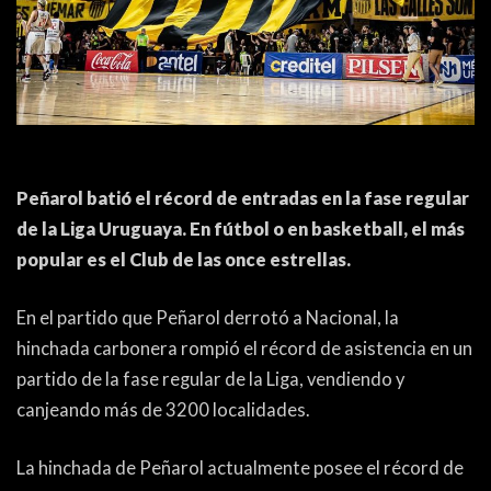
ACTUALIDAD
OTROS DEPORTES
3ERA DIVISIÓN
ATLETISMO
FORMATIVAS
HANDBALL
PARTIDOS
FÚTBOL PLAYA
Peñarol batió el récord de entradas en la fase regular
CONTENIDOS
MÁS DE PYD
de la Liga Uruguaya. En fútbol o en basketball, el más
popular es el Club de las once estrellas.
COLUMNAS
HISTORIA
ELECCIONES
FORO
En el partido que Peñarol derrotó a Nacional, la
hinchada carbonera rompió el récord de asistencia en un
ENTREVISTAS
partido de la fase regular de la Liga, vendiendo y
TRIBUNA
canjeando más de 3200 localidades.
PYD RADIO
La hinchada de Peñarol actualmente posee el récord de